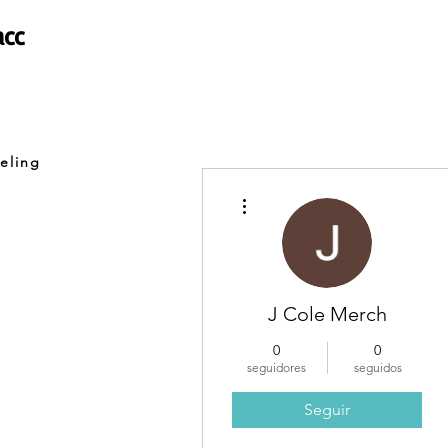
acc
eling
Más acciones
J Cole Merch
0
0
seguidores
seguidos
Seguir