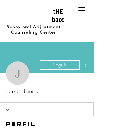
tHE
bacc
Behavioral Adjustment
Counseling Center
Más acciones
Seguir
Jamal Jones
Jamal Jones
Perfil