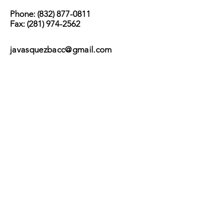
Phone:
(832) 877-0811
Fax:
(281) 974-2562
javasquezbacc@gmail.com
Suscribir
Submit
©2017 by BACC /
Behavioral Adjustment