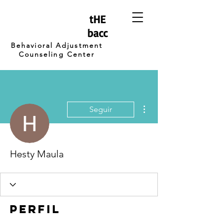
tHE
bacc
Behavioral Adjustment
Counseling Center
Más acciones
Seguir
Hesty Maula
Perfil